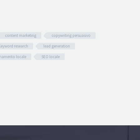
content marketing
copywriting persuasivo
Keyword research
lead generation
namento locale
SEO locale