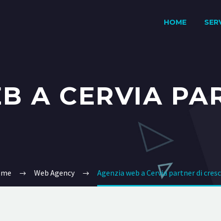
HOME
SERV
B A CERVIA PA
ome
Web Agency
Agenzia web a Cervia partner di cresc