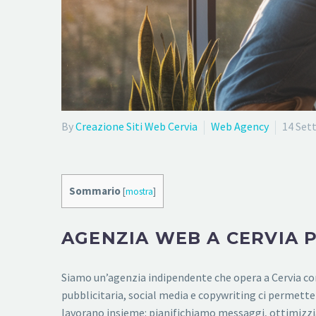
By
Creazione Siti Web Cervia
Web Agency
14 Set
Sommario
[
mostra
]
AGENZIA WEB A CERVIA 
Siamo un’agenzia indipendente che opera a Cervia con
pubblicitaria, social media e copywriting ci permette 
lavorano insieme: pianifichiamo messaggi, ottimizzia