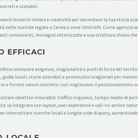
ncreti e scalabili.
ord research mirata e creatività per raccontare la tua storia azie
à nelle ricerche legate a Cervia e zone limitrofe. Come agenzia 
esti convincenti, immagini ottimizzate e una struttura chiara che f
 EFFICACI
gnifica conoscere esigenze, stagionalità e punti di forza del territ
vi, guide locali, storie aziendali e promozioni stagionali per mant
vi e fornire valore concreto: così migliorano il posizionamento or
ostare obiettivi misurabili: traffico organico, tempo medio di per
ata: va integrata con layout, user experience e call-to-action natu
 per intercettare ricerche locali e lunghe code di query, aumentando
A LOCALE