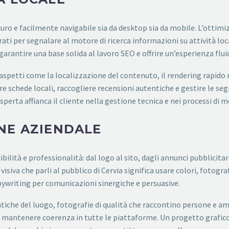
 sicuro e facilmente navigabile sia da desktop sia da mobile. L’ot
ati per segnalare al motore di ricerca informazioni su attività loca
antire una base solida al lavoro SEO e offrire un’esperienza fluida
e aspetti come la localizzazione del contenuto, il rendering rapido
e schede locali, raccogliere recensioni autentiche e gestire le segn
sperta affianca il cliente nella gestione tecnica e nei processi di
NE AZIENDALE
tà e professionalità: dal logo al sito, dagli annunci pubblicitari
isiva che parli al pubblico di Cervia significa usare colori, fotograf
pywriting per comunicazioni sinergiche e persuasive.
ntiche del luogo, fotografie di qualità che raccontino persone e am
a a mantenere coerenza in tutte le piattaforme. Un progetto grafic