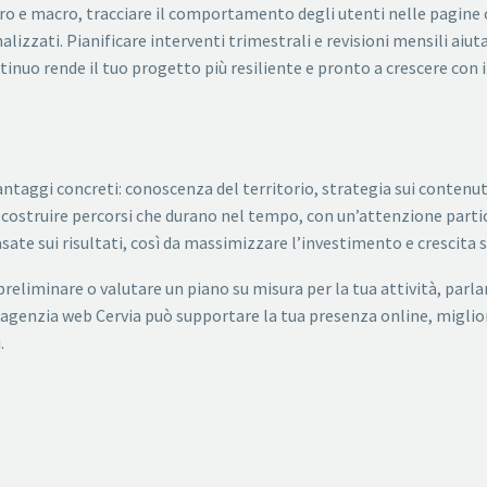
o e macro, tracciare il comportamento degli utenti nelle pagine c
lizzati. Pianificare interventi trimestrali e revisioni mensili ai
nuo rende il tuo progetto più resiliente e pronto a crescere con 
ntaggi concreti: conoscenza del territorio, strategia sui contenut
er costruire percorsi che durano nel tempo, con un’attenzione parti
asate sui risultati, così da massimizzare l’investimento e crescita
preliminare o valutare un piano su misura per la tua attività, parlane
 agenzia web Cervia può supportare la tua presenza online, miglior
.