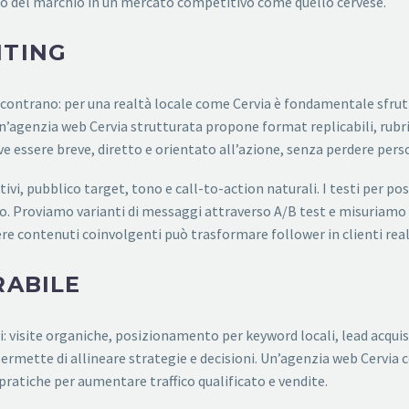
to del marchio in un mercato competitivo come quello cervese.
ITING
 incontrano: per una realtà locale come Cervia è fondamentale sfru
n’agenzia web Cervia strutturata propone format replicabili, rubric
eve essere breve, diretto e orientato all’azione, senza perdere pers
ttivi, pubblico target, tono e call-to-action naturali. I testi per p
mo. Proviamo varianti di messaggi attraverso A/B test e misuriamo
ere contenuti coinvolgenti può trasformare follower in clienti real
RABILE
i: visite organiche, posizionamento per keyword locali, lead acquis
 permette di allineare strategie e decisioni. Un’agenzia web Cer
 pratiche per aumentare traffico qualificato e vendite.