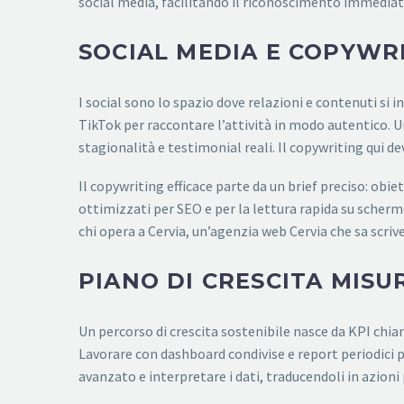
social media, facilitando il riconoscimento immedia
SOCIAL MEDIA E COPYWR
I social sono lo spazio dove relazioni e contenuti si
TikTok per raccontare l’attività in modo autentico. U
stagionalità e testimonial reali. Il copywriting qui d
Il copywriting efficace parte da un brief preciso: obie
ottimizzati per SEO e per la lettura rapida su scher
chi opera a Cervia, un’agenzia web Cervia che sa scriv
PIANO DI CRESCITA MISU
Un percorso di crescita sostenibile nasce da KPI chiar
Lavorare con dashboard condivise e report periodici
avanzato e interpretare i dati, traducendoli in azioni