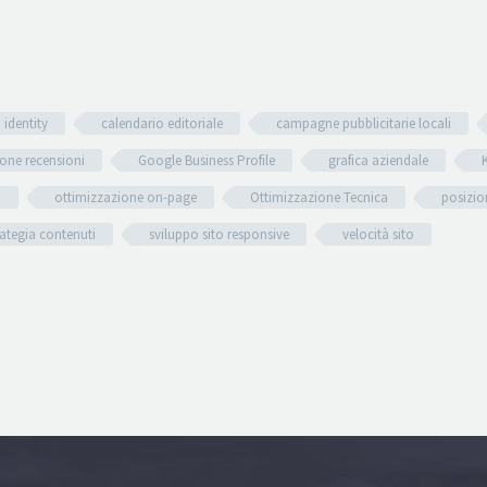
 identity
calendario editoriale
campagne pubblicitarie locali
ione recensioni
Google Business Profile
grafica aziendale
i
ottimizzazione on-page
Ottimizzazione Tecnica
posizio
rategia contenuti
sviluppo sito responsive
velocità sito