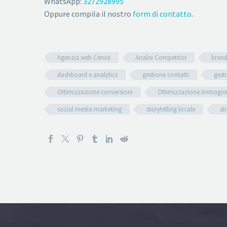
WhatsApp:
3272928995
Oppure compila il nostro
form di contatto
.
Agenzia web Cervia
Analisi Competitor
brand
dashboard e analytics
gestione contatti
gest
Ottimizzazione conversioni
Ottimizzazione immagin
social media marketing
storytelling locale
st