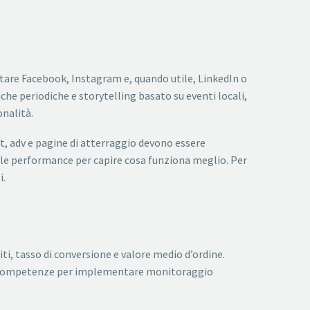
ttare Facebook, Instagram e, quando utile, LinkedIn o
he periodiche e storytelling basato su eventi locali,
onalità.
ost, adv e pagine di atterraggio devono essere
 le performance per capire cosa funziona meglio. Per
i.
iti, tasso di conversione e valore medio d’ordine.
via competenze per implementare monitoraggio