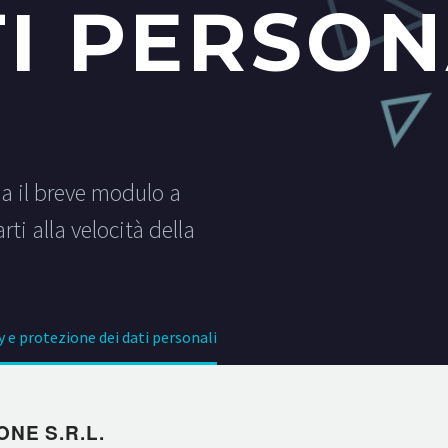
TI PERSON
la il breve modulo a
ti alla velocità della
y e protezione dei dati personali
ONE S.R.L.