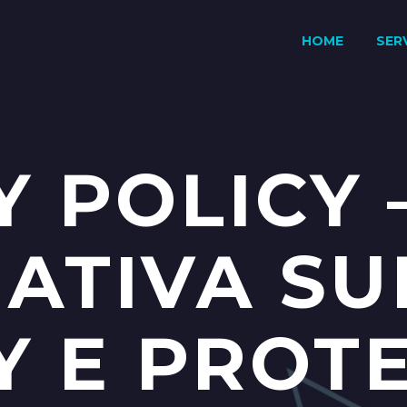
HOME
SERV
Y POLICY 
ATIVA SU
Y E PROT