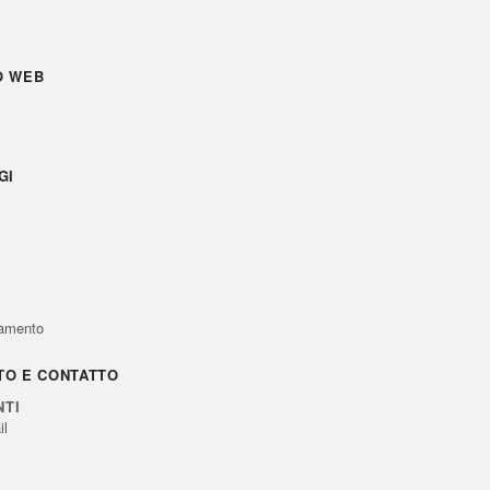
O WEB
GI
ciamento
TO E CONTATTO
NTI
il