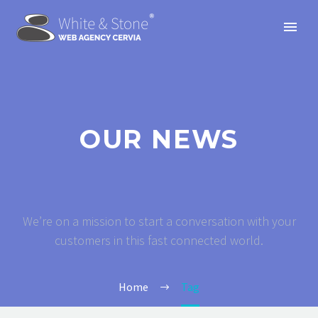
OUR NEWS
We’re on a mission to start a conversation with your
customers in this fast connected world.
Home
Tag