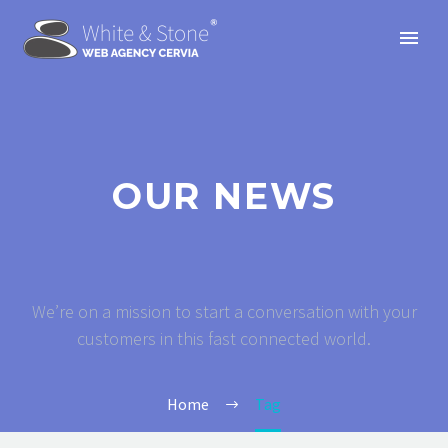
OUR NEWS
We’re on a mission to start a conversation with your
customers in this fast connected world.
Home
Tag