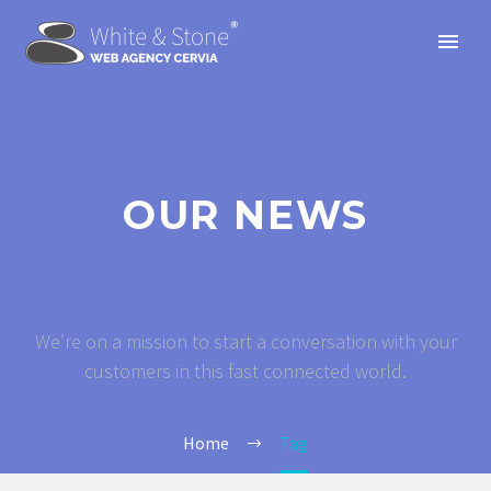
OUR NEWS
We’re on a mission to start a conversation with your
customers in this fast connected world.
Home
Tag