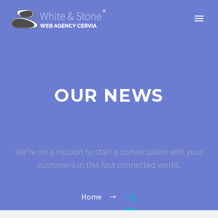
OUR NEWS
We’re on a mission to start a conversation with your
customers in this fast connected world.
Home
Tag