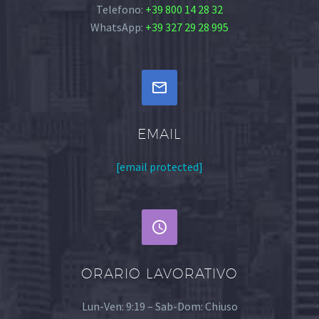
Telefono:
+39 800 14 28 32
WhatsApp:
+39 327 29 28 995


EMAIL
[email protected]


ORARIO LAVORATIVO
Lun-Ven: 9:19 – Sab-Dom: Chiuso