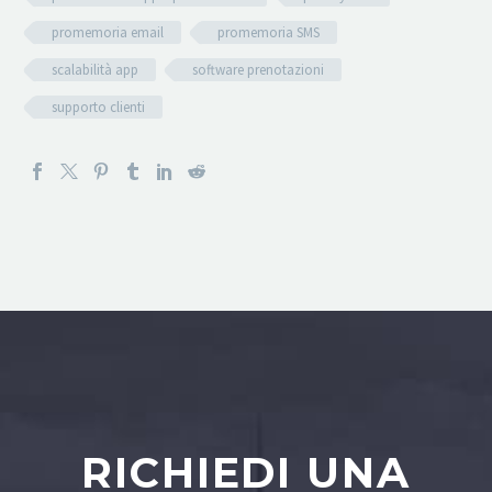
promemoria email
promemoria SMS
scalabilità app
software prenotazioni
supporto clienti
RICHIEDI UNA