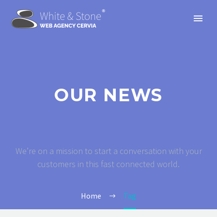
OUR NEWS
We’re on a mission to start a conversation with your
customers in this fast connected world.
Home
Tag