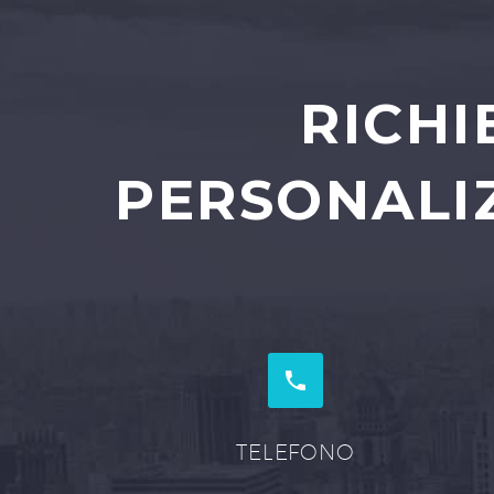
RICHI
PERSONALIZ


TELEFONO