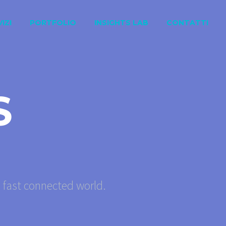
IZI
PORTFOLIO
INSIGHTS LAB
CONTATTI
S
s fast connected world.