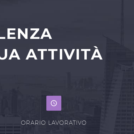
ULENZA
UA ATTIVITÀ


ORARIO LAVORATIVO