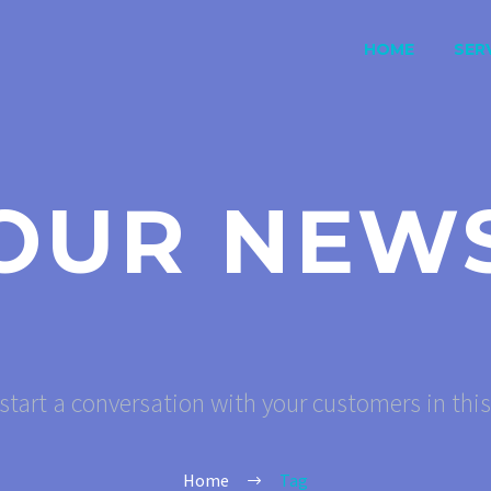
HOME
SERV
OUR NEW
start a conversation with your customers in thi
Home
Tag