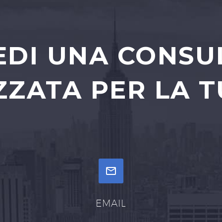
EDI UNA CONS
ZATA PER LA T


EMAIL