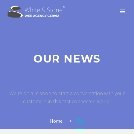
OUR NEWS
We’re on a mission to start a conversation with your
customers in this fast connected world.
Home
Tag