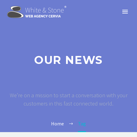
OUR NEWS
We’re on a mission to start a conversation with your
customers in this fast connected world.
Home
Tag