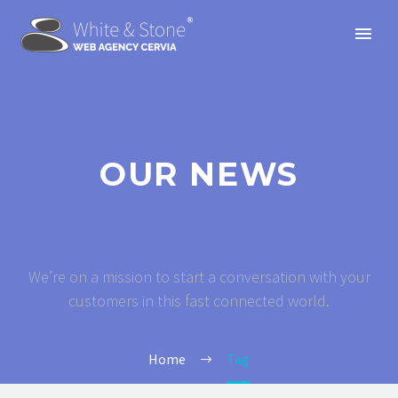
OUR NEWS
We’re on a mission to start a conversation with your
customers in this fast connected world.
Home
Tag