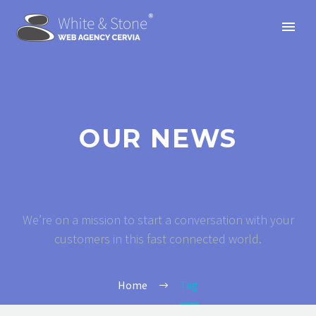
OUR NEWS
We’re on a mission to start a conversation with your
customers in this fast connected world.
Home
Tag