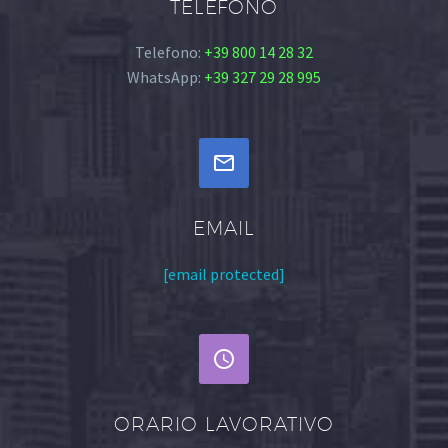
TELEFONO
Telefono:
+39 800 14 28 32
WhatsApp:
+39 327 29 28 995


EMAIL
[email protected]


ORARIO LAVORATIVO