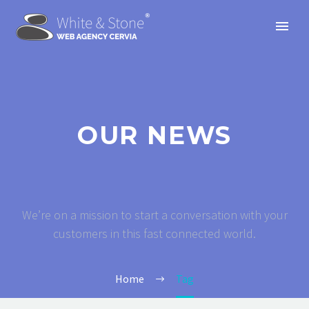
OUR NEWS
We’re on a mission to start a conversation with your
customers in this fast connected world.
Home
Tag