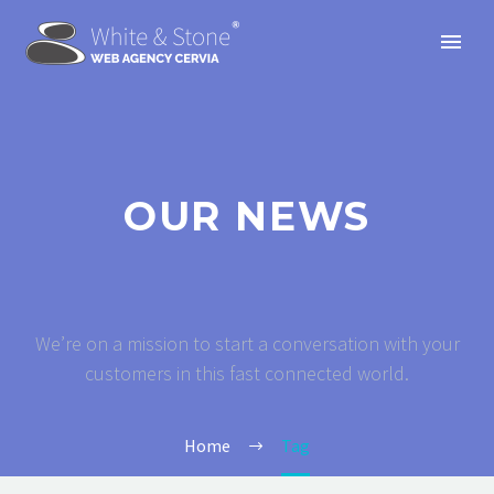
OUR NEWS
We’re on a mission to start a conversation with your
customers in this fast connected world.
Home
Tag