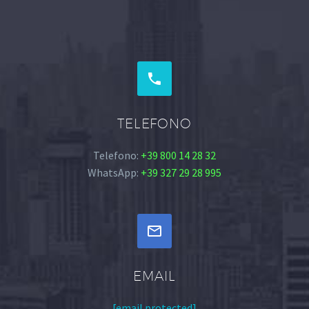


TELEFONO
Telefono:
+39 800 14 28 32
WhatsApp:
+39 327 29 28 995


EMAIL
[email protected]