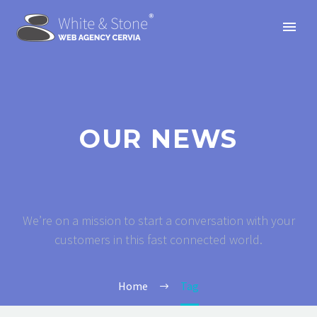
OUR NEWS
We’re on a mission to start a conversation with your
customers in this fast connected world.
Home
Tag