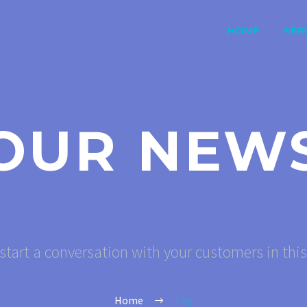
HOME
SERV
OUR NEW
start a conversation with your customers in thi
Home
Tag