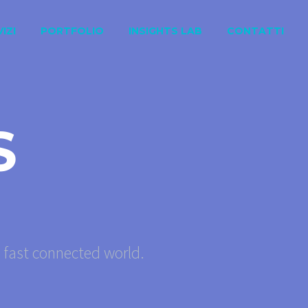
IZI
PORTFOLIO
INSIGHTS LAB
CONTATTI
S
s fast connected world.