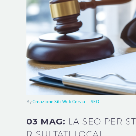
By
Creazione Siti Web Cervia
SEO
03 MAG:
LA SEO PER S
RISULTATI LOCALI