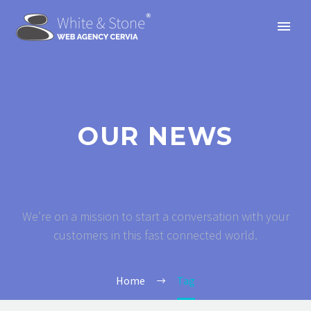
OUR NEWS
We’re on a mission to start a conversation with your
customers in this fast connected world.
Home
Tag