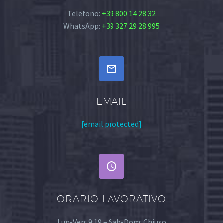
Telefono:
+39 800 14 28 32
WhatsApp:
+39 327 29 28 995


EMAIL
[email protected]


ORARIO LAVORATIVO
Lun-Ven: 9:19 – Sab-Dom: Chiuso