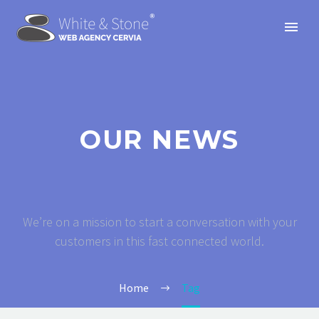
OUR NEWS
We’re on a mission to start a conversation with your
customers in this fast connected world.
Home
Tag