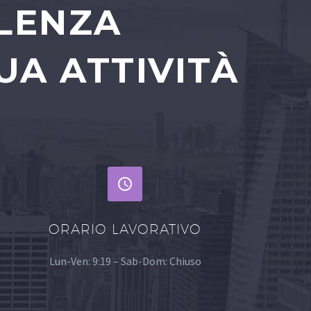
ULENZA
UA ATTIVITÀ


ORARIO LAVORATIVO
Lun-Ven: 9:19 – Sab-Dom: Chiuso