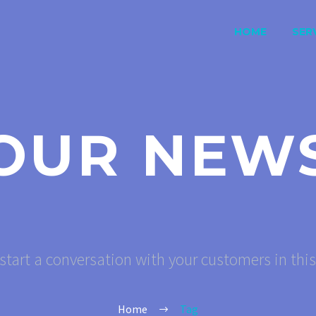
HOME
SERV
OUR NEW
start a conversation with your customers in thi
Home
Tag