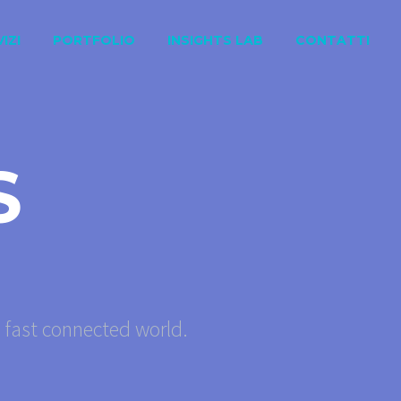
IZI
PORTFOLIO
INSIGHTS LAB
CONTATTI
S
s fast connected world.