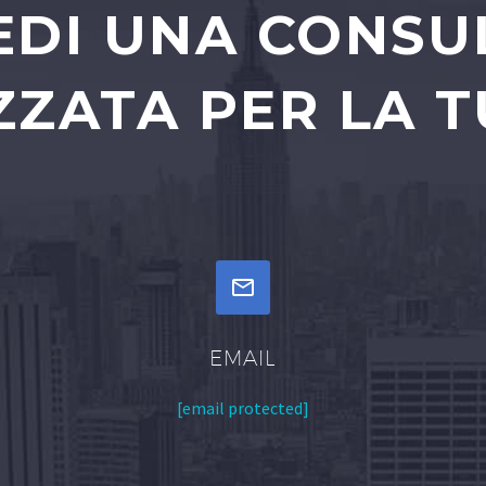
EDI UNA CONS
ZATA PER LA T


EMAIL
[email protected]