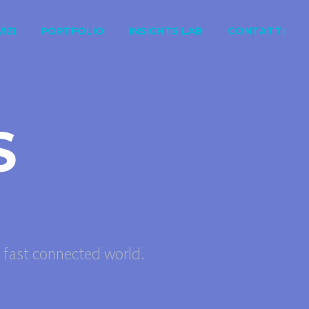
IZI
PORTFOLIO
INSIGHTS LAB
CONTATTI
S
s fast connected world.