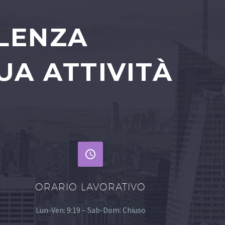
ULENZA
UA ATTIVITÀ


ORARIO LAVORATIVO
Lun-Ven: 9:19 – Sab-Dom: Chiuso