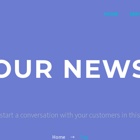
HOME
SERV
OUR NEW
start a conversation with your customers in thi
Home
Tag