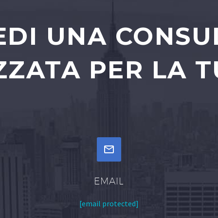
EDI UNA CONS
ZATA PER LA T


EMAIL
[email protected]