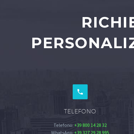
RICHI
PERSONALIZ


TELEFONO
Telefono:
+39 800 14 28 32
WhatsApp:
+39 327 29 28 995