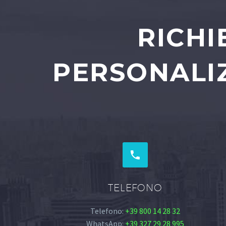
RICHI
PERSONALIZ


TELEFONO
Telefono:
+39 800 14 28 32
WhatsApp:
+39 327 29 28 995