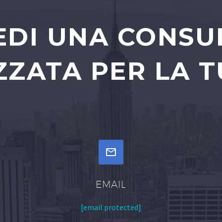
EDI UNA CONS
ZATA PER LA T


EMAIL
[email protected]