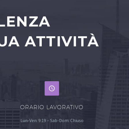
ULENZA
UA ATTIVITÀ


ORARIO LAVORATIVO
Lun-Ven: 9:19 – Sab-Dom: Chiuso