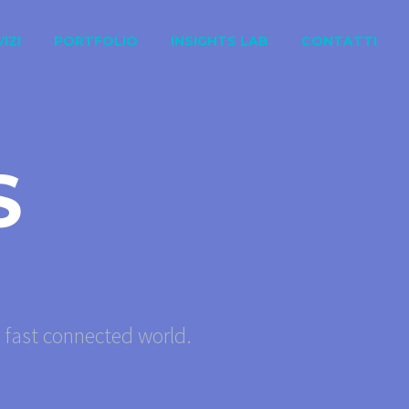
IZI
PORTFOLIO
INSIGHTS LAB
CONTATTI
S
s fast connected world.