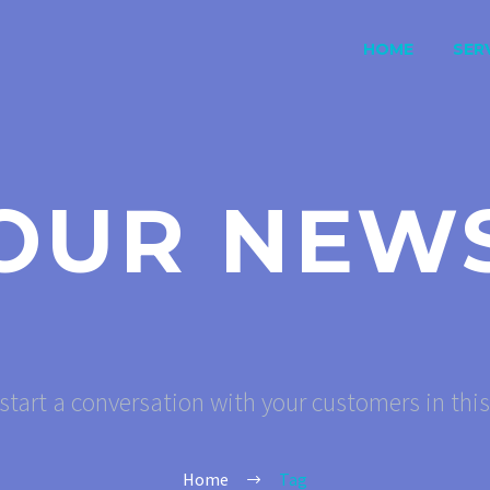
HOME
SERV
OUR NEW
start a conversation with your customers in thi
Home
Tag