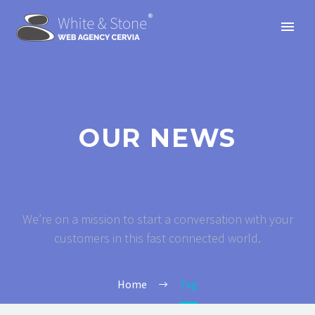
OUR NEWS
We’re on a mission to start a conversation with your
customers in this fast connected world.
Home
Tag