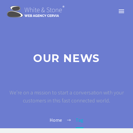
OUR NEWS
We’re on a mission to start a conversation with your
customers in this fast connected world.
Home
Tag