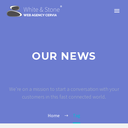
OUR NEWS
We’re on a mission to start a conversation with your
customers in this fast connected world.
Home
Tag