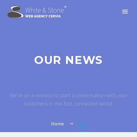
OUR NEWS
We’re on a mission to start a conversation with your
customers in this fast connected world.
Home
Tag