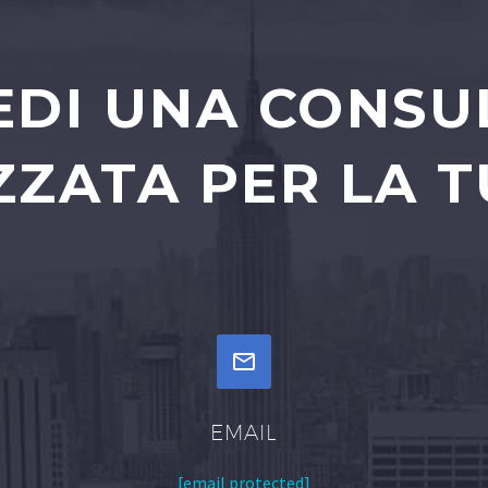
EDI UNA CONS
ZATA PER LA T


EMAIL
[email protected]