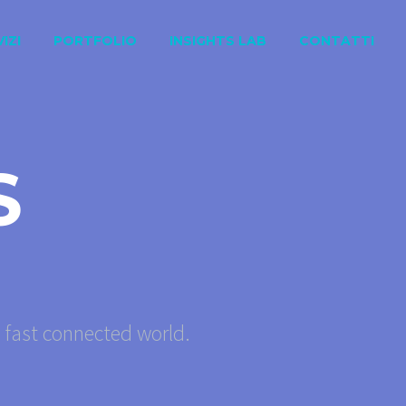
IZI
PORTFOLIO
INSIGHTS LAB
CONTATTI
S
s fast connected world.