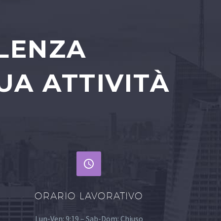
ULENZA
UA ATTIVITÀ


ORARIO LAVORATIVO
Lun-Ven: 9:19 – Sab-Dom: Chiuso