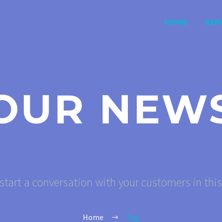
HOME
SERV
OUR NEW
start a conversation with your customers in thi
Home
Tag