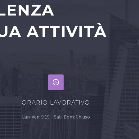
ULENZA
UA ATTIVITÀ


ORARIO LAVORATIVO
Lun-Ven: 9:19 – Sab-Dom: Chiuso