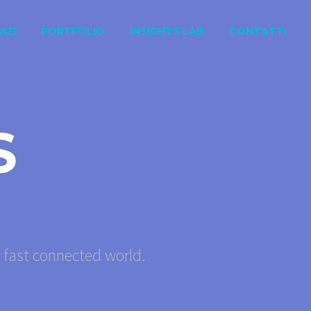
IZI
PORTFOLIO
INSIGHTS LAB
CONTATTI
S
s fast connected world.