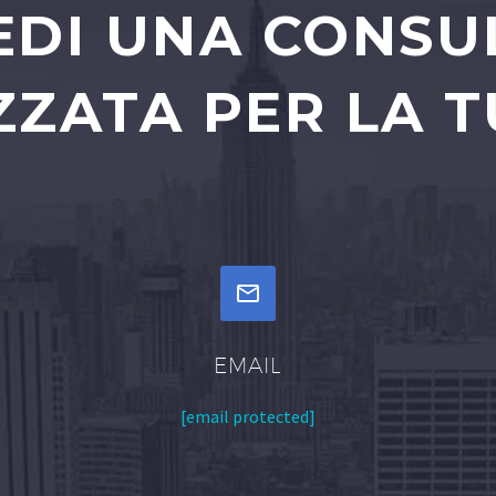
EDI UNA CONS
ZATA PER LA T


EMAIL
[email protected]