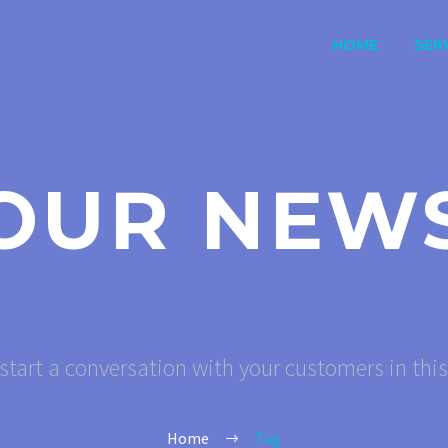
HOME
SERV
OUR NEW
start a conversation with your customers in thi
Home
Tag