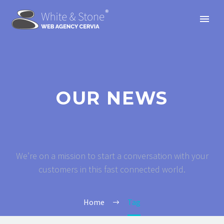
OUR NEWS
We’re on a mission to start a conversation with your
customers in this fast connected world.
Home
Tag