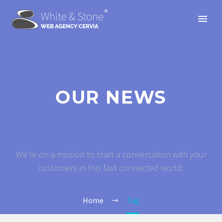
OUR NEWS
We’re on a mission to start a conversation with your
customers in this fast connected world.
Home
Tag