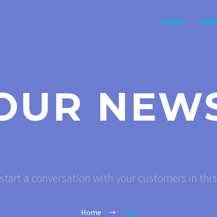
HOME
SERV
OUR NEW
start a conversation with your customers in thi
Home
Tag