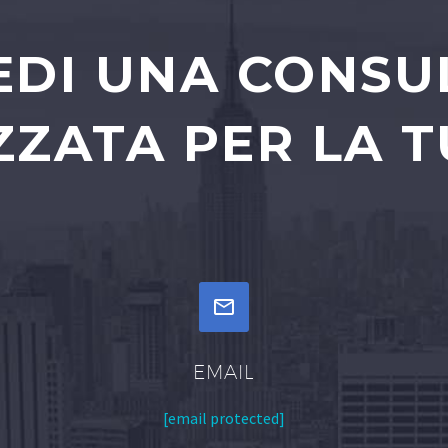
EDI UNA CONS
ZATA PER LA T


EMAIL
[email protected]