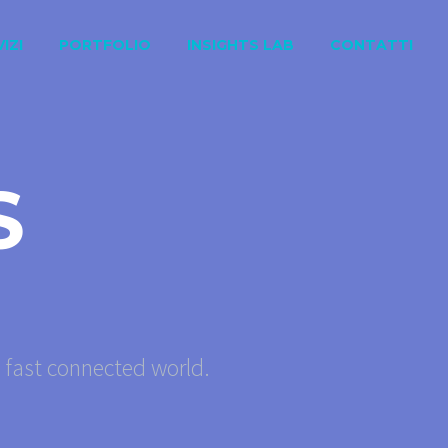
IZI
PORTFOLIO
INSIGHTS LAB
CONTATTI
S
s fast connected world.