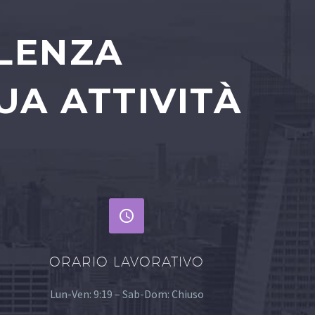
ULENZA
UA ATTIVITÀ


ORARIO LAVORATIVO
Lun-Ven: 9:19 – Sab-Dom: Chiuso