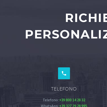
RICHI
PERSONALIZ


TELEFONO
Telefono:
+39 800 14 28 32
WhatsApp:
+39 327 29 28 995