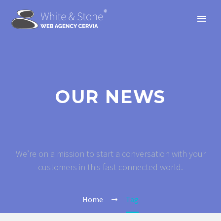
OUR NEWS
We’re on a mission to start a conversation with your
customers in this fast connected world.
Home
Tag