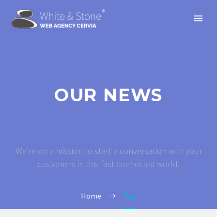
OUR NEWS
We’re on a mission to start a conversation with your
customers in this fast connected world.
Home
Tag