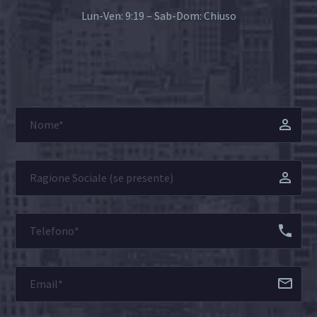
Lun-Ven: 9:19 – Sab-Dom: Chiuso