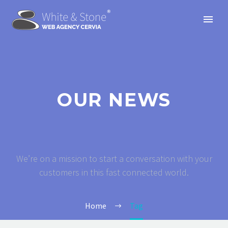
OUR NEWS
We’re on a mission to start a conversation with your
customers in this fast connected world.
Home
Tag