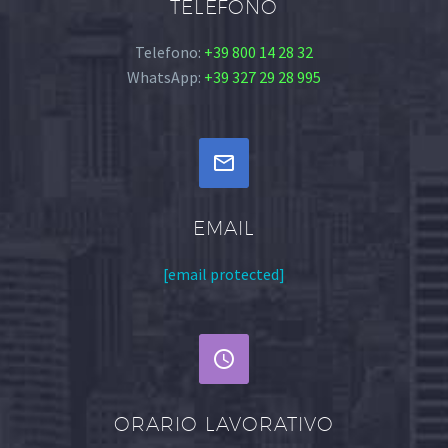
TELEFONO
Telefono:
+39 800 14 28 32
WhatsApp:
+39 327 29 28 995


EMAIL
[email protected]


ORARIO LAVORATIVO