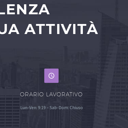
ULENZA
UA ATTIVITÀ


ORARIO LAVORATIVO
Lun-Ven: 9:19 – Sab-Dom: Chiuso