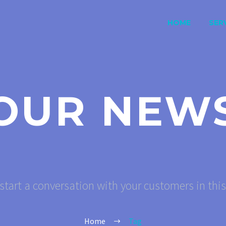
HOME
SERV
OUR NEW
start a conversation with your customers in thi
Home
Tag