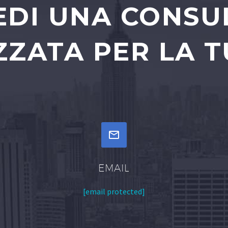
EDI UNA CONS
ZATA PER LA T


EMAIL
[email protected]