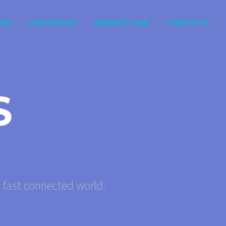
IZI
PORTFOLIO
INSIGHTS LAB
CONTATTI
S
s fast connected world.