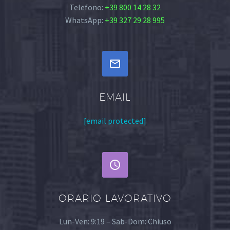
Telefono:
+39 800 14 28 32
WhatsApp:
+39 327 29 28 995


EMAIL
[email protected]


ORARIO LAVORATIVO
Lun-Ven: 9:19 – Sab-Dom: Chiuso