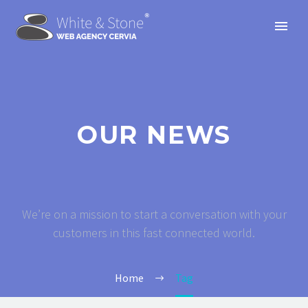
OUR NEWS
We’re on a mission to start a conversation with your
customers in this fast connected world.
Home
Tag