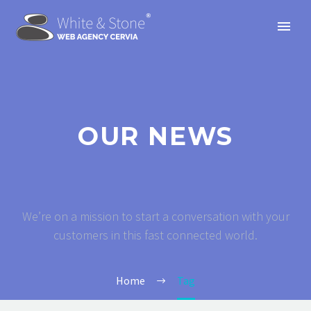
OUR NEWS
We’re on a mission to start a conversation with your
customers in this fast connected world.
Home
Tag