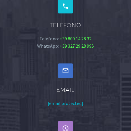


TELEFONO
Telefono:
+39 800 14 28 32
WhatsApp:
+39 327 29 28 995


EMAIL
[email protected]

