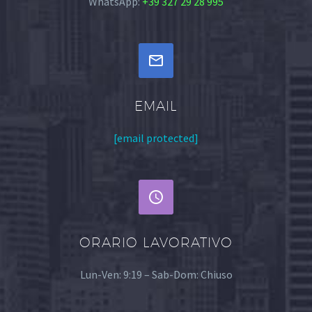
WhatsApp:
+39 327 29 28 995


EMAIL
[email protected]


ORARIO LAVORATIVO
Lun-Ven: 9:19 – Sab-Dom: Chiuso