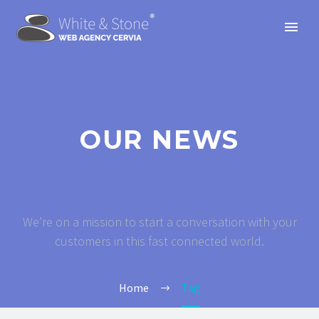
OUR NEWS
We’re on a mission to start a conversation with your
customers in this fast connected world.
Home
Tag