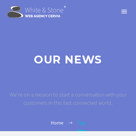
OUR NEWS
We’re on a mission to start a conversation with your
customers in this fast connected world.
Home
Tag