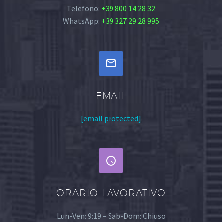
Telefono:
+39 800 14 28 32
WhatsApp:
+39 327 29 28 995


EMAIL
[email protected]


ORARIO LAVORATIVO
Lun-Ven: 9:19 – Sab-Dom: Chiuso