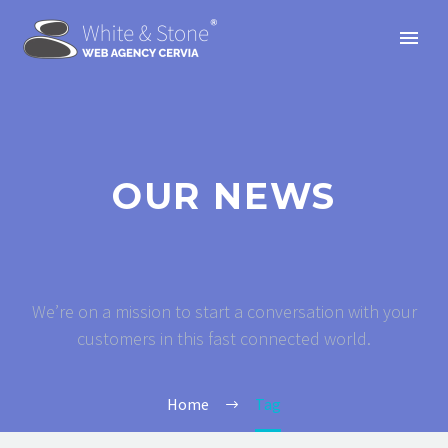
OUR NEWS
We’re on a mission to start a conversation with your
customers in this fast connected world.
Home
Tag