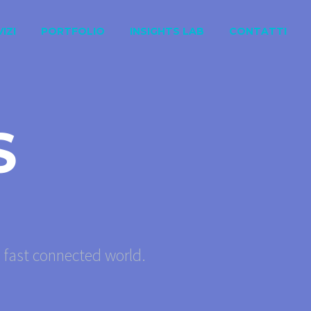
IZI
PORTFOLIO
INSIGHTS LAB
CONTATTI
S
s fast connected world.