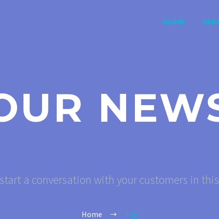
HOME
SERV
OUR NEW
start a conversation with your customers in thi
Home
Tag