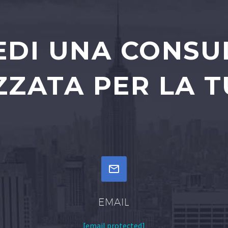
EDI UNA CONS
ZATA PER LA T


EMAIL
[email protected]