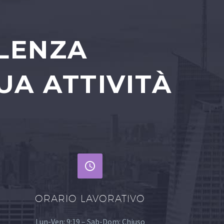
ULENZA
UA ATTIVITÀ


ORARIO LAVORATIVO
Lun-Ven: 9:19 – Sab-Dom: Chiuso