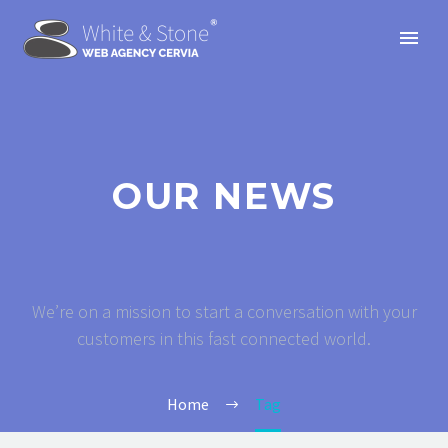
OUR NEWS
We’re on a mission to start a conversation with your
customers in this fast connected world.
Home
Tag