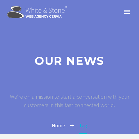
OUR NEWS
We’re on a mission to start a conversation with your
customers in this fast connected world.
Home
Tag