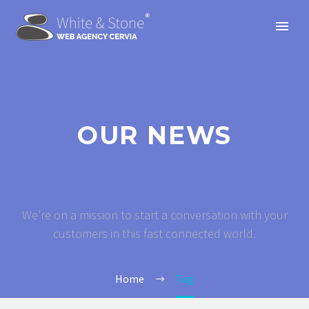
OUR NEWS
We’re on a mission to start a conversation with your
customers in this fast connected world.
Home
Tag