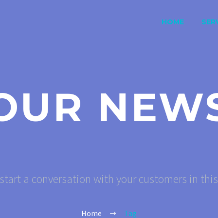
HOME
SERV
OUR NEW
start a conversation with your customers in thi
Home
Tag