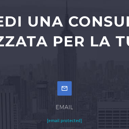
EDI UNA CONS
ZATA PER LA T


EMAIL
[email protected]