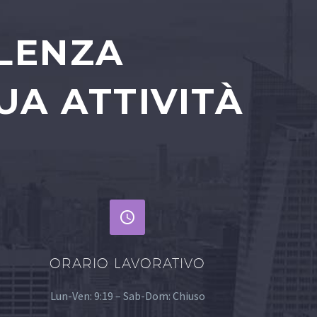
ULENZA
UA ATTIVITÀ


ORARIO LAVORATIVO
Lun-Ven: 9:19 – Sab-Dom: Chiuso