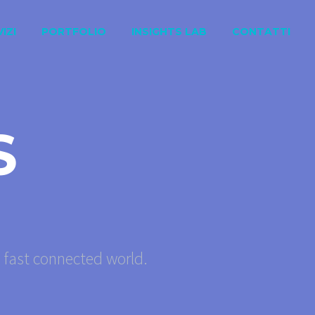
IZI
PORTFOLIO
INSIGHTS LAB
CONTATTI
S
s fast connected world.