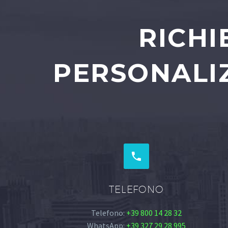
RICHI
PERSONALIZ


TELEFONO
Telefono:
+39 800 14 28 32
WhatsApp:
+39 327 29 28 995