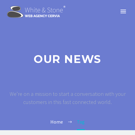
OUR NEWS
We’re on a mission to start a conversation with your
customers in this fast connected world.
Home
Tag