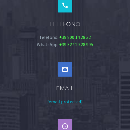


TELEFONO
Telefono:
+39 800 14 28 32
WhatsApp:
+39 327 29 28 995


EMAIL
[email protected]

