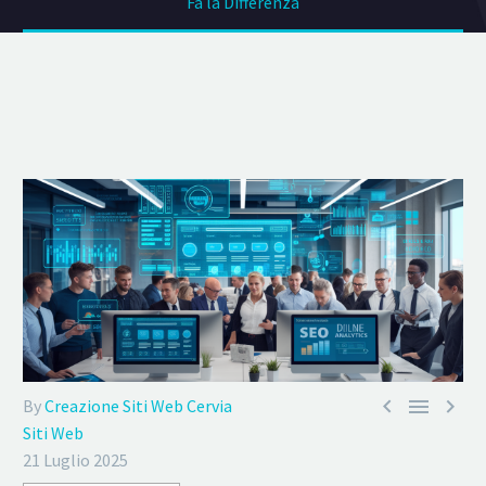
Fa la Differenza



By
Creazione Siti Web Cervia
Siti Web
21 Luglio 2025