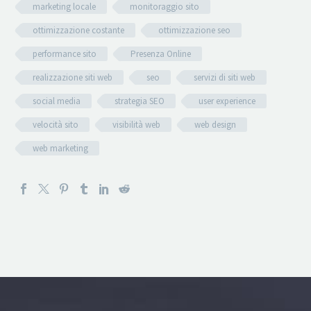
marketing locale
monitoraggio sito
ottimizzazione costante
ottimizzazione seo
performance sito
Presenza Online
realizzazione siti web
seo
servizi di siti web
social media
strategia SEO
user experience
velocità sito
visibilità web
web design
web marketing