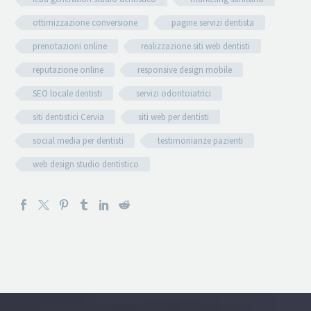
ottimizzazione conversione
pagine servizi dentista
prenotazioni online
realizzazione siti web dentisti
reputazione online
responsive design mobile
SEO locale dentisti
servizi odontoiatrici
siti dentistici Cervia
siti web per dentisti
social media per dentisti
testimonianze pazienti
web design studio dentistico