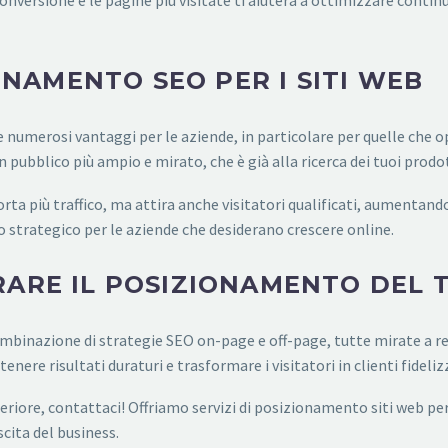
conversione e le pagine più visitate ti aiuterà a ottimizzare cont
IONAMENTO SEO PER I SITI WEB
e numerosi vantaggi per le aziende, in particolare per quelle che
n pubblico più ampio e mirato, che è già alla ricerca dei tuoi prodott
a più traffico, ma attira anche visitatori qualificati, aumentando l
strategico per le aziende che desiderano crescere online.
RARE IL POSIZIONAMENTO DEL 
inazione di strategie SEO on-page e off-page, tutte mirate a rendere
nere risultati duraturi e trasformare i visitatori in clienti fideliz
uperiore, contattaci! Offriamo servizi di posizionamento siti web pe
escita del business.