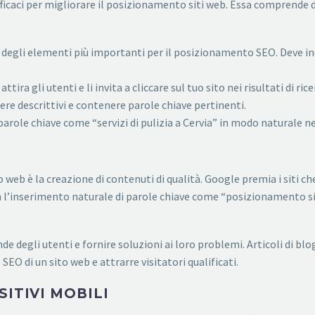
ficaci per migliorare il posizionamento siti web. Essa comprende d
no degli elementi più importanti per il posizionamento SEO. Deve in
ira gli utenti e li invita a cliccare sul tuo sito nei risultati di rice
ere descrittivi e contenere parole chiave pertinenti.
 parole chiave come “servizi di pulizia a Cervia” in modo naturale n
web è la creazione di contenuti di qualità. Google premia i siti che 
on l’inserimento naturale di parole chiave come “posizionamento si
 degli utenti e fornire soluzioni ai loro problemi. Articoli di blo
O di un sito web e attrarre visitatori qualificati.
SITIVI MOBILI