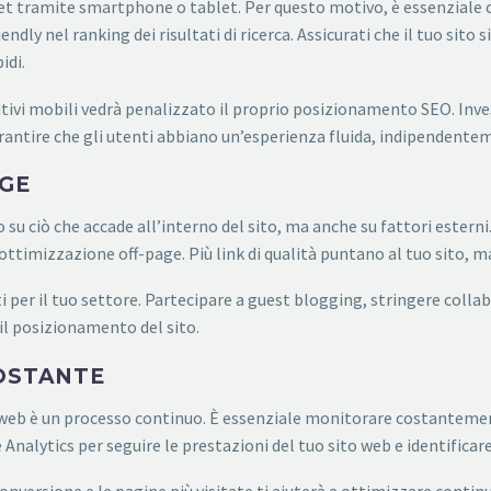
t tramite smartphone o tablet. Per questo motivo, è essenziale che
iendly nel ranking dei risultati di ricerca. Assicurati che il tuo sito
idi.
tivi mobili vedrà penalizzato il proprio posizionamento SEO. Inves
rantire che gli utenti abbiano un’esperienza fluida, indipendentem
AGE
u ciò che accade all’interno del sito, ma anche su fattori esterni. 
ll’ottimizzazione off-page. Più link di qualità puntano al tuo sito, m
nti per il tuo settore. Partecipare a guest blogging, stringere colla
 il posizionamento del sito.
COSTANTE
web è un processo continuo. È essenziale monitorare costantement
Analytics per seguire le prestazioni del tuo sito web e identificar