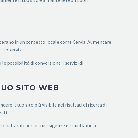
inuamente il tuo sito e a mantenere un buon
 operano in un contesto locale come Cervia. Aumentare
i o servizi.
e possibilità di conversione. I servizi di
TUO SITO WEB
 il tuo sito più visibile nei risultati di ricerca di
zati.
rsonalizzati per le tue esigenze e ti aiutiamo a