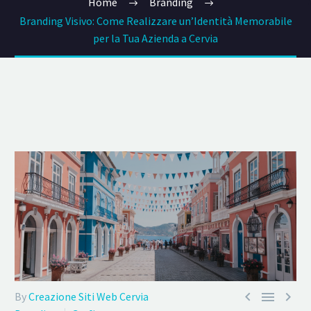
Home
Branding
Branding Visivo: Come Realizzare un’Identità Memorabile
per la Tua Azienda a Cervia



By
Creazione Siti Web Cervia